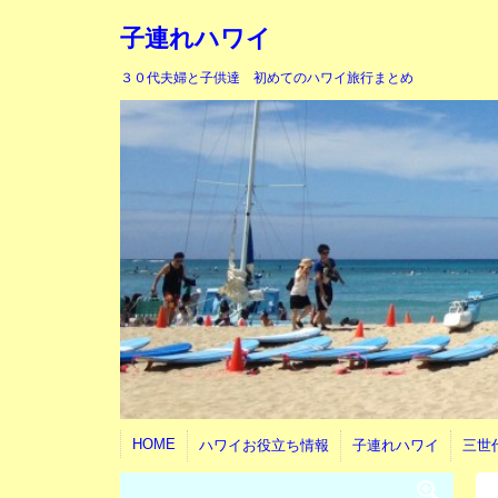
子連れハワイ
３０代夫婦と子供達 初めてのハワイ旅行まとめ
HOME
ハワイお役立ち情報
子連れハワイ
三世