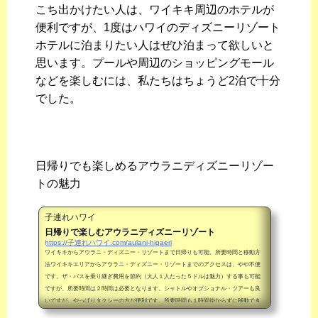
こち出かけたい人は、ワイキキ周辺のホテルが
便利ですが、1度はハワイのディズニーリゾート
ホテルに泊まりたい人はぜひ泊まって欲しいと
思います。プールや周辺のショッピングモール
などを楽しむには、私たちはちょうど2泊で十分
でした。
日帰りでも楽しめるアウラニディズニーリゾー
トの魅力
子連れハワイ
日帰りで楽しむアウラニディズニーリゾート
https://子連れハワイ.com/aulani-higaeri
ワイキキからアウラニ・ディズニー・リゾートまで日帰りも可能。所要時間と移動方
法ワイキキエリアからアウラニ・ディズニー・リゾートまでのアクセスは、やや不便
です。ザ・バスを乗り継ぎ費用を節約（大人１人たった５ドルは魅力）する事も可能
ですが、所要時間は２時間は必要となります。シャトルやオプショナル・ツアーも良
いですが、やっぱりタクシーの方が便利です。所要時間も１時間掛からずに移動でき
てしまいます。ただし。費用は１２０ドルほど必要になります。費用を取るか時間を