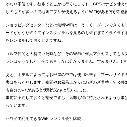
かなり不便です。徒歩でどこかに行くにしても、GPSのナビを使え
しのものが多いので地図アプリが使えるようにWiFiがある方が断然
ショッピングセンターなどの無料WiFiは、うまくログインできても
ードがかなり遅くてインスタグラムを見るのも遅すぎてイライラする
をレンタルしておくと楽ですね。
ゴルフ仲間と大勢でいた時など、そのWiFiに何人アクセスしても大
ランはそうでした、今でもそうかは分かりません、すみません。) 
あと、ホテルによってはお部屋の中では使用出来ず、プールサイドのW
実はあったりします。夜間やお風呂上がりにわざわざ着替えて公共
も自分のwifiがあると便利だなぁと思いました。
事前に予約しておくと割安ですし、返却も特に待たされるような事
っています。
ハワイで利用できるWiFiレンタル会社比較