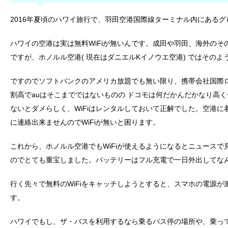
2016年夏頃のハワイ旅行で、羽田空港国際線ターミナル内にあるグロ
ハワイの空港は実は無料WiFiが無いんです。成田や羽田、海外のそ
ですが、ホノルル空港( 現在はダニエルKイノウエ空港) ではそのよう
ですのでソフトバンクのアメリカ放題でも無い限り、携帯会社国際
割高でauはそこまでではないものの ドコモは何だかんだかなり高
ないとダメらしく、WiFiはレンタルしておいて正解でした。空港
に連絡出来ませんのでWiFiが無いと困ります。
これから、ホノルル空港でもWiFiが使えるようになるとニュースで
のでとても重宝しました。バッテリーはフル充電で一日外出してな
行く先々で無料のWiFiをキャッチしようとすると、スマホの電源
す。
ハワイでもし、ザ・バスを利用するなら乗るバス停の場所や、乗って