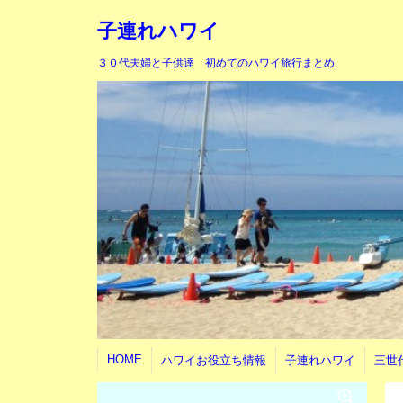
子連れハワイ
３０代夫婦と子供達 初めてのハワイ旅行まとめ
HOME
ハワイお役立ち情報
子連れハワイ
三世