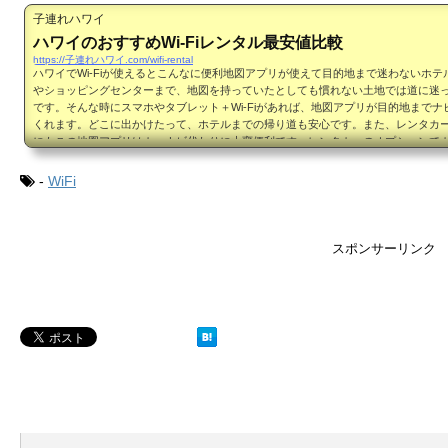
子連れハワイ
ハワイのおすすめWi-Fiレンタル最安値比較
https://子連れハワイ.com/wifi-rental
ハワイでWi-Fiが使えるとこんなに便利地図アプリが使えて目的地まで迷わないホテ
やショッピングセンターまで、地図を持っていたとしても慣れない土地では道に迷
です。そんな時にスマホやタブレット＋Wi-Fiがあれば、地図アプリが目的地までナ
くれます。どこに出かけたって、ホテルまでの帰り道も安心です。また、レンタカ
にもこの地図アプリはカーナビ代わりに大変便利です。レンタカーのオプションで
すると、１日１５ドル程度必要ですが、この地図アプリがあれば...
-
WiFi
スポンサーリンク