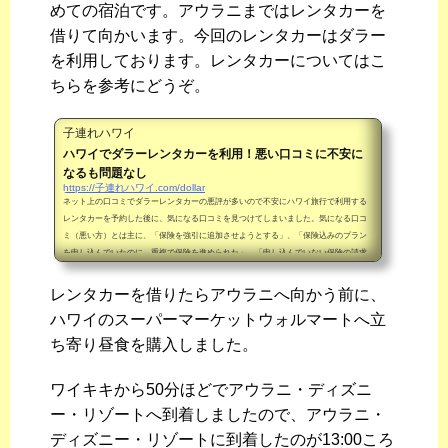
めての宿泊です。アウラニまではレンタカーを
借りて向かいます。今回のレンタカーはダラー
を利用しております。レンタカーについてはこ
ちらを参考にどうぞ。
子連れハワイ
ハワイでダラーレンタカーを利用！悪い口コミに不安に
なるも問題なし
https://子連れハワイ.com/dollar
ネット上の口コミでダラーレンタカーの悪評が多いので不安にハワイ旅行で利用する
レンタカーを予約した後に、気になる口コミを見つけてしまいました。気になる口コ
ミ（悪い方）とは主に、「保険を強引に追加させようとする」、「保険込みのプラン
を申し込んでいたのに、重複で保険を進められた」、「申し込んでいない保険の請求
があった」という保険に関する口コミと、車種のアップグレードを強引に進められた
等の悪い口コミが多かったので少し不安になりました。ダラーレンタカーの日本サポ
レンタカーを借りたらアウラニへ向かう前に、
ート窓口へ電話で相談念のため口コミで気に...
ハワイのスーパーマーケットウォルマートへ立
ち寄り昼食を購入しました。
ワイキキから50分ほどでアウラニ・ディズニ
ー・リゾートへ到着しましたので、アウラニ・
ディズニー・リゾートに到着したのが13:00ころ