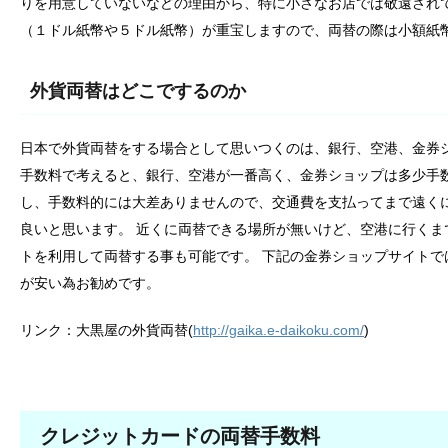
りを用意していないなどの理由から、特に小さなお店では敬遠され
（１ドル紙幣や５ドル紙幣）が重宝しますので、両替の際は小額紙
外貨両替はどこでするのか
日本で外貨両替をする場合として思いつくのは、銀行、空港、金券
手数料で考えると、銀行、空港が一番高く、金券ショップは多少手
し、手数料的には大差ありませんので、交通費を支払ってまで遠く
良いと思います。 近くに両替できる場所が無いけど、空港に行く
トを利用して両替する事も可能です。 下記の金券ショップサイト
が安い為お勧めです。
リンク：大黒屋の外貨両替(
http://gaika.e-daikoku.com/
)
クレジットカードの両替手数料