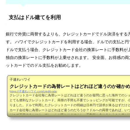
支払はドル建てを利用
銀行で外貨に両替するよりも、クレジットカードでドル決済をする
す。 ハワイでクレジットカードを利用する場合、ドルでの支払と
ドルで支払う場合、クレジットカード会社の換算レートに手数料が
独自の換算レートに手数料が上乗せされます。 安全面、お得感の
ットカードでのドル支払をお勧めします。
子連れハワイ
クレジットカードの為替レートはどれほど違うのか確か
https://子連れハワイ.com/credit-rate
クレジットカード会社毎に為替レートはどれほど違うのか疑問に思った海外でのシ
とても便利なクレジットカード。両替の手間も不要でショッピングが可能ですが、
りました。ドルで利用したクレジットカードの明細は日本円で請求が来るはずだけ
カード会社毎に為替レートはどれほど違うのだろうか？ドルへの両替であれば、い
どこで両替するかによってレートが異なりますよね。手数料も含めると大きな差が
ので、少しでも安く両替できる方法を探されるかと思います。...