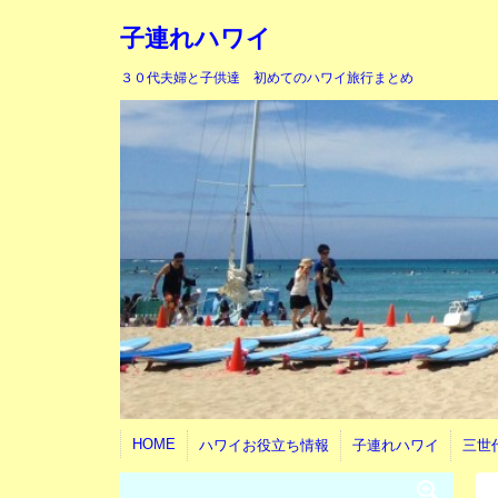
子連れハワイ
３０代夫婦と子供達 初めてのハワイ旅行まとめ
HOME
ハワイお役立ち情報
子連れハワイ
三世