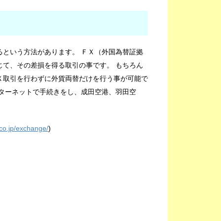
るという方法があります。 ＦＸ（外国為替証拠
じて、その差損を得る取引の事です。 もちろん
Ｘ取引を行わずに外貨両替だけを行う事が可能で
ターネットで手続きをし、成田空港、羽田空
。
co.jp/exchange/
)