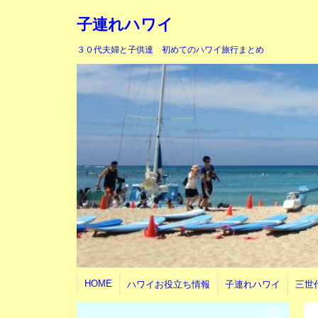
子連れハワイ
３０代夫婦と子供達 初めてのハワイ旅行まとめ
HOME
ハワイお役立ち情報
子連れハワイ
三世